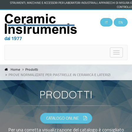
STRUMENTI, MACCHINE E ACCESSORI PER LABORATORI INDUSTRIALI, APPARECCHI DI MISURA E
CONTROLLO
IT
EN
dal 1977
Toggle
navigat
Home
Prodotti
PROVE NORMALIZZATE PER PIASTRELLE IN CERAMICA E LATERIZI
PRODOTTI
CATALOGO ONLINE
Per una corretta visualizzazione del catalogo è consigliato